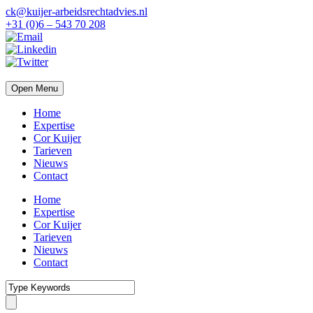
ck@kuijer-arbeidsrechtadvies.nl
+31 (0)6 – 543 70 208
Open Menu
Home
Expertise
Cor Kuijer
Tarieven
Nieuws
Contact
Home
Expertise
Cor Kuijer
Tarieven
Nieuws
Contact